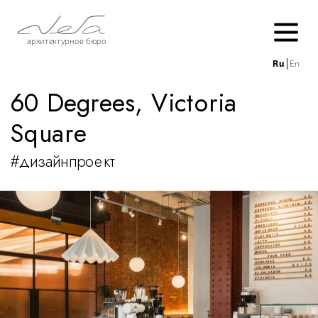
архитектурное бюро
Ru
│
En
60 Degrees, Victoria 
Square
#дизайнпроект 